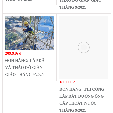
THÁO DỠ GIÀN GIÁO
THÁNG 9/2025
209.916 đ
ĐƠN HÀNG: LẮP ĐẶT
VÀ THÁO DỠ GIÀN
GIÁO THÁNG 9/2025
180.000 đ
ĐƠN HÀNG: THI CÔNG
LẮP ĐẶT ĐƯỜNG ỐNG-
CẤP THOÁT NƯỚC
THÁNG 9/2025