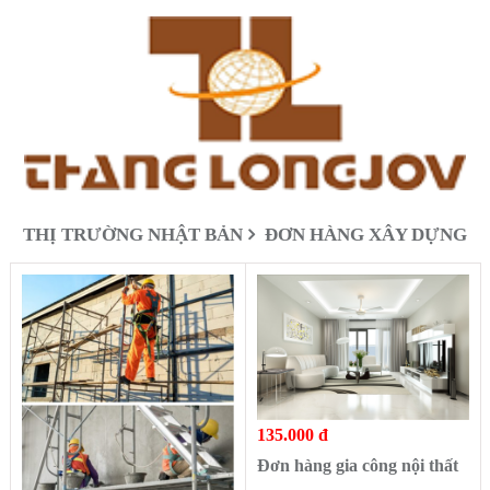
THỊ TRƯỜNG NHẬT BẢN
ĐƠN HÀNG XÂY DỰNG
135.000 đ
Đơn hàng gia công nội thất