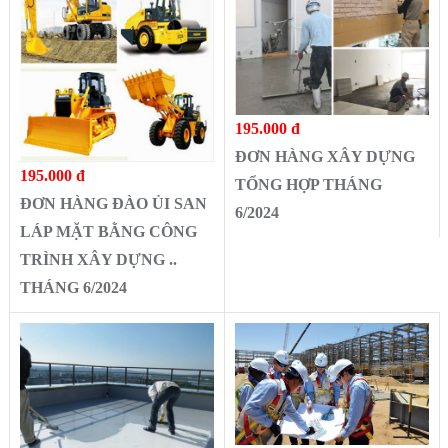
195.000 đ
ĐƠN HÀNG XÂY DỰNG
195.000 đ
TỔNG HỢP THÁNG
ĐƠN HÀNG ĐÀO ỦI SAN
6/2024
LÁP MẶT BẰNG CÔNG
TRÌNH XÂY DỰNG ..
THÁNG 6/2024