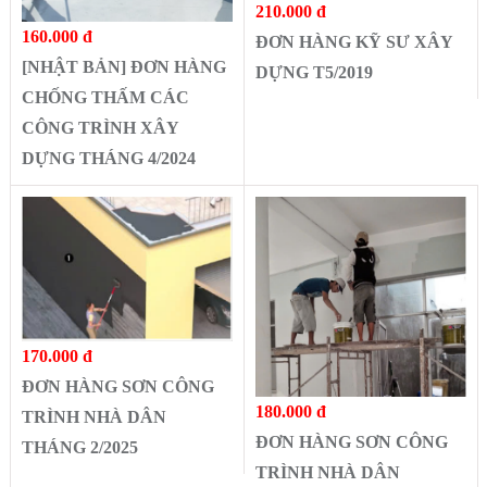
210.000 đ
160.000 đ
ĐƠN HÀNG KỸ SƯ XÂY
[NHẬT BẢN] ĐƠN HÀNG
DỰNG T5/2019
CHỐNG THẤM CÁC
CÔNG TRÌNH XÂY
DỰNG THÁNG 4/2024
170.000 đ
ĐƠN HÀNG SƠN CÔNG
180.000 đ
TRÌNH NHÀ DÂN
ĐƠN HÀNG SƠN CÔNG
THÁNG 2/2025
TRÌNH NHÀ DÂN