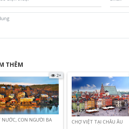
M THÊM
2+
 NƯỚC, CON NGƯỜI BA
CHỢ VIỆT TẠI CHÂU ÂU
N