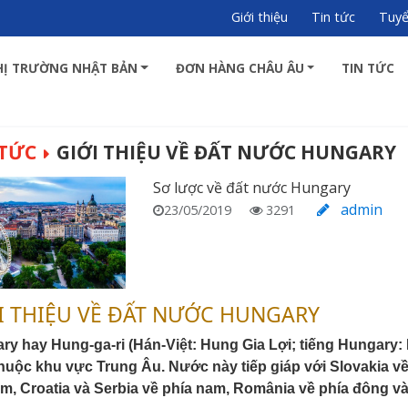
Giới thiệu
Tin tức
Tuy
HỊ TRƯỜNG NHẬT BẢN
ĐƠN HÀNG CHÂU ÂU
TIN TỨC
 TỨC
GIỚI THIỆU VỀ ĐẤT NƯỚC HUNGARY
Sơ lược về đất nước Hungary
admin
23/05/2019
3291
I THIỆU VỀ ĐẤT NƯỚC HUNGARY
ry hay Hung-ga-ri (Hán-Việt: Hung Gia Lợi; tiếng Hungary:
huộc khu vực Trung Âu. Nước này tiếp giáp với Slovakia về 
am, Croatia và Serbia về phía nam, România về phía đông và