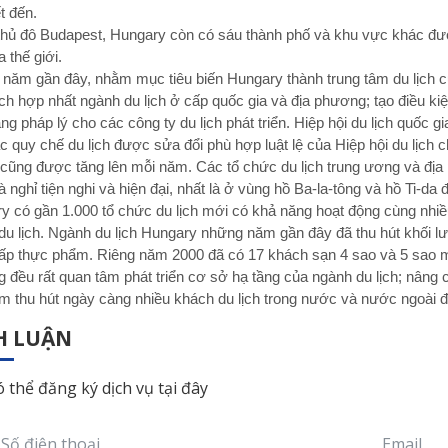
ết đến.
thủ đô Budapest, Hungary còn có sáu thành phố và khu vực khác đư
 thế giới.
năm gần đây, nhằm mục tiêu biến Hungary thành trung tâm du lịch 
ch hợp nhất ngành du lịch ở cấp quốc gia và địa phương; tạo điều kiệ
ng pháp lý cho các công ty du lịch phát triển. Hiệp hội du lịch quốc
ác quy chế du lịch được sửa đổi phù hợp luật lệ của Hiệp hội du lịc
h cũng được tăng lên mỗi năm. Các tổ chức du lịch trung ương và đị
 nghỉ tiện nghi và hiện đại, nhất là ở vùng hồ Ba-la-tông và hồ Ti-d
y có gần 1.000 tổ chức du lịch mới có khả năng hoạt động cùng nhiề
du lịch. Ngành du lịch Hungary những năm gần đây đã thu hút khối l
ấp thực phẩm. Riêng năm 2000 đã có 17 khách sạn 4 sao và 5 sao 
 đều rất quan tâm phát triển cơ sở hạ tầng của ngành du lịch; nâng 
m thu hút ngày càng nhiều khách du lịch trong nước và nước ngoài 
H LUẬN
 thể đăng ký dịch vụ tại đây