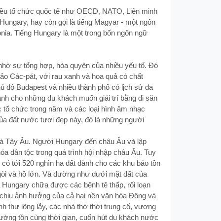
hiều tổ chức quốc tế như OECD, NATO, Liên minh
ungary, hay còn gọi là tiếng Magyar - một ngôn
onia. Tiếng Hungary là một trong bốn ngôn ngữ
 nhờ sự tổng hợp, hòa quyện của nhiều yếu tố. Ðó
chảo Các-pát, với rau xanh và hoa quả có chất
Thủ đô Budapest và nhiều thành phố có lịch sử đa
ành cho những du khách muốn giải trí bằng đi săn
c tổ chức trong năm và các loại hình âm nhạc
a đất nước tươi đẹp này, đó là những người
 và Tây Âu. Người Hungary đến châu Âu và lập
óa dân tộc trong quá trình hội nhập châu Âu. Tuy
có tới 520 nghìn ha đất dành cho các khu bảo tồn
ngòi và hồ lớn. Và dường như dưới mặt đất của
Hungary chữa được các bệnh tê thấp, rối loạn
c chịu ảnh hưởng của cả hai nền văn hóa Ðông và
nh thự lộng lẫy, các nhà thờ thời trung cổ, vương
rường tồn cùng thời gian, cuốn hút du khách nước