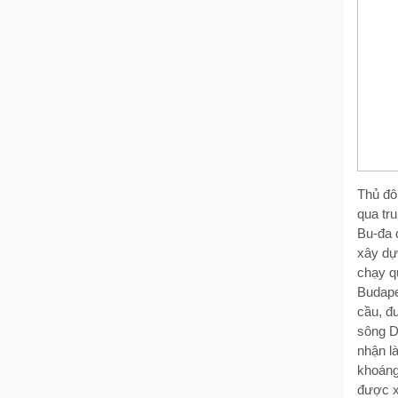
Thủ đô
qua tr
Bu-đa 
xây dự
chạy q
Budape
cầu, đ
sông D
nhận l
khoáng
được x