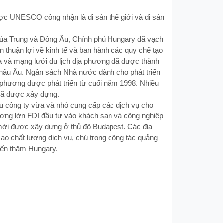
ợc UNESCO công nhận là di sản thế giới và di sản
của Trung và Ðông Âu, Chính phủ Hungary đã vạch
n thuận lợi về kinh tế và ban hành các quy chế tạo
 gia và mạng lưới du lịch địa phương đã được thành
h châu Âu. Ngân sách Nhà nước dành cho phát triển
a phương được phát triển từ cuối năm 1998. Nhiều
a đã được xây dựng.
u công ty vừa và nhỏ cung cấp các dịch vụ cho
ượng lớn FDI đầu tư vào khách sạn và công nghiệp
mới được xây dựng ở thủ đô Budapest. Các địa
cao chất lượng dịch vụ, chú trọng công tác quảng
đến thăm Hungary.