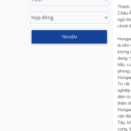
Thành 
Châu Â
ngữ th
chính 
Hungar
là nền 
lượng n
dạng; 
bắn, c
phong 
Hungar
Từ rất
nghiệp
diện t
thiên 
Hungar
vận độ
Tây, tr
cung, 