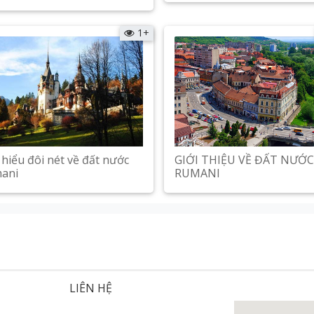
Xem chi tiết
Xem chi tiết
1+
GIỚI THIỆU VỀ ĐẤT NƯỚC
hiểu đôi nét về đất nước
RUMANI
ani
Xem chi tiết
Xem chi tiết
LIÊN HỆ