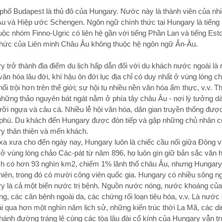
phố Budapest là thủ đô của Hungary. Nước này là thành viên của n
u và Hiệp ước Schengen. Ngôn ngữ chính thức tại Hungary là tiếng H
uộc nhóm Finno-Ugric có liên hệ gần với tiếng Phần Lan và tiếng Est
thức của Liên minh Châu Âu không thuộc hệ ngôn ngữ Ấn-Âu.
y trở thành địa điểm du lịch hấp dẫn đối với du khách nước ngoài là
văn hóa lâu đời, khí hậu ôn đới lục địa chỉ có duy nhất ở vùng lòng 
ổi trội hơn trên thế giới; sự hội tụ nhiều nền văn hóa ẩm thực, v.v. 
những thảo nguyên bát ngát nằm ở phía tây châu Âu - nơi lý tưởng d
ưỡi ngựa và câu cá. Nhiều lễ hội văn hóa, dân gian truyền thống đượ
phú. Du khách đến Hungary được đón tiếp và gặp những chủ nhân củ
y thân thiện và mến khách.
 xa xưa cho đến ngày nay, Hungary luôn là chiếc cầu nối giữa Ðông
 ở vùng lòng chảo Các-pát từ năm 896, họ luôn gìn giữ bản sắc văn h
ích có hơn 93 nghìn km2, chiếm 1% lãnh thổ châu Âu, nhưng Hungary 
nhiên, trong đó có mười công viên quốc gia. Hungary có nhiều sông 
y là cả một biển nước trị bệnh. Nguồn nước nóng, nước khoáng của 
ng, các căn bệnh ngoài da, các chứng rối loạn tiêu hóa, v.v. Là nướ
ải qua hơn một nghìn năm lịch sử, những kiến trúc thời La Mã, các di
thánh đường tráng lệ cùng các tòa lâu đài cổ kính của Hungary vẫn t