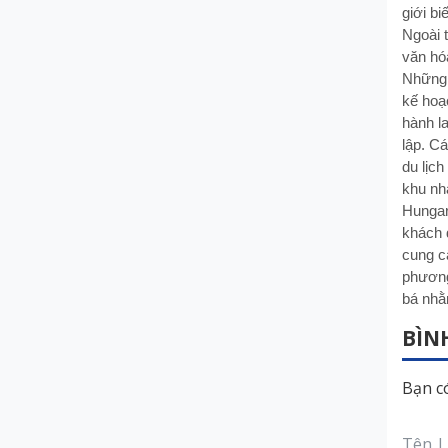
giới bi
Ngoài 
văn hóa
Những 
kế hoạ
hành la
lập. C
du lịc
khu nhà
Hungar
khách 
cung c
phương
bá nhằ
BÌN
Bạn có