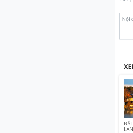
XE
ĐẤT
LA