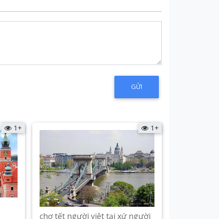
1+
1+
chợ tết người việt tại xứ người