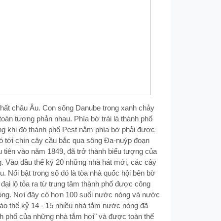
 nhất châu Âu. Con sông Danube trong xanh chảy
toàn tương phản nhau. Phía bờ trái là thành phố
ong khi đó thành phố Pest nằm phía bờ phải được
Có tới chín cây cầu bắc qua sông Ða-nuýp đoạn
 tiên vào năm 1849, đã trở thành biểu tượng của
. Vào đầu thế kỷ 20 những nhà hát mới, các cây
 Nổi bật trong số đó là tòa nhà quốc hội bên bờ
đại lộ tỏa ra từ trung tâm thành phố được công
 nóng. Nơi đây có hơn 100 suối nước nóng và nước
Vào thế kỷ 14 - 15 nhiều nhà tắm nước nóng đã
h phố của những nhà tắm hơi" và được toàn thế