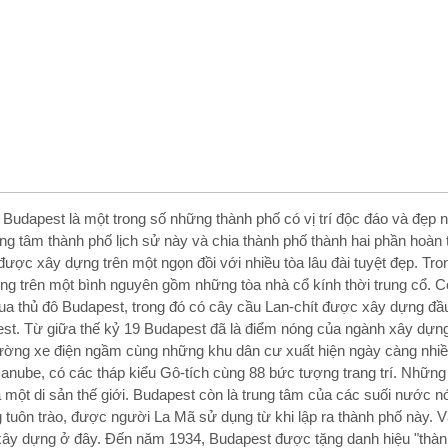
 Budapest là một trong số những thành phố có vị trí độc đáo và đẹp
ung tâm thành phố lịch sử này và chia thành phố thành hai phần hoàn 
được xây dựng trên một ngọn đồi với nhiều tòa lâu đài tuyệt đẹp. Tr
ng trên một bình nguyên gồm những tòa nhà cổ kính thời trung cổ. 
ua thủ đô Budapest, trong đó có cây cầu Lan-chít được xây dựng đầu
st. Từ giữa thế kỷ 19 Budapest đã là điểm nóng của ngành xây dựng
ường xe điện ngầm cùng những khu dân cư xuất hiện ngày càng nhiều.
anube, có các tháp kiểu Gô-tích cùng 88 bức tượng trang trí. Những 
à một di sản thế giới. Budapest còn là trung tâm của các suối nước
 tuôn trào, được người La Mã sử dụng từ khi lập ra thành phố này. 
ây dựng ở đây. Ðến năm 1934, Budapest được tặng danh hiệu "thàn