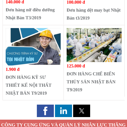
140.000 đ
100.000 đ
Đơn hàng nữ điều dưỡng
Đơn hàng dệt may bạt Nhật
Nhật Bản T3/2019
Bản t3/2019
125.000 đ
1.900 đ
ĐƠN HÀNG CHẾ BIẾN
ĐƠN HÀNG KỸ SƯ
THỦY SẢN NHẬT BẢN
THIẾT KẾ NỘI THẤT
T9/2019
NHẬT BẢN T9/2019
CÔNG TY CUNG ỨNG VÀ QUẢN LÝ NHÂN LỰC THĂNG