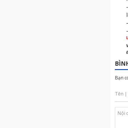
-
BÌN
Bạn có