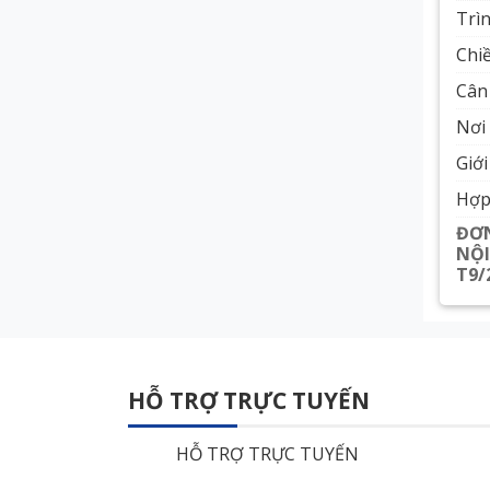
Trì
Chi
Cân
Nơi 
Giới
Hợp
ĐƠN
NỘI
T9/
HỖ TRỢ TRỰC TUYẾN
HỖ TRỢ TRỰC TUYẾN