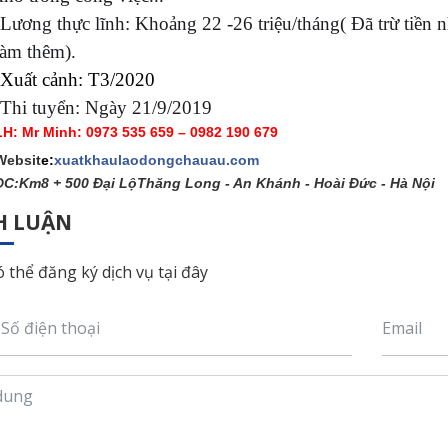
Lương thực lĩnh: Khoảng 22 -26 triệu/tháng( Đã trừ tiền n
làm thêm).
-Xuất cảnh:
T3/2020
-Thi tuyển: Ngày 21/9/2019
LH: Mr Minh: 0973 535 659 – 0982 190 679
Websit
e:
xuatkhaulaodongchauau.com
ĐC:Km8 + 500 Đại LộThăng Long - An Khánh - Hoài Đức - Hà Nội
H LUẬN
 thể đăng ký dịch vụ tại đây