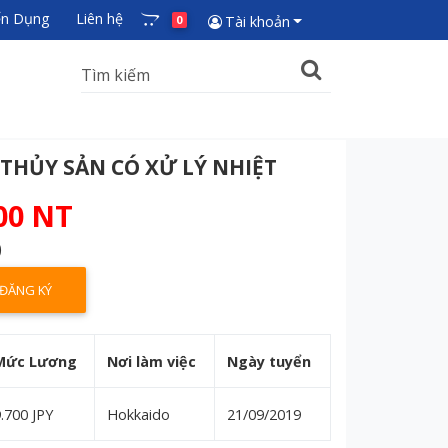
ển Dụng
Liên hệ
0
Tài khoản
THỦY SẢN CÓ XỬ LÝ NHIỆT
00 NT
)
ĐĂNG KÝ
Mức Lương
Nơi làm việc
Ngày tuyển
.700 JPY
Hokkaido
21/09/2019