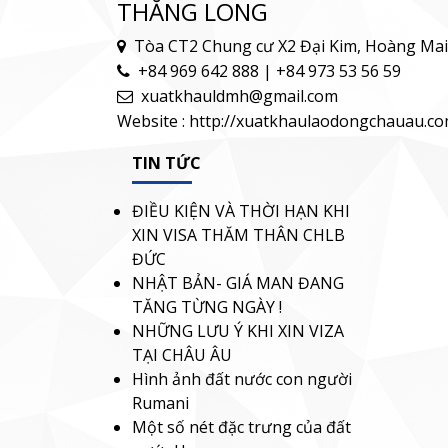
THĂNG LONG
Tòa CT2 Chung cư X2 Đại Kim, Hoàng Mai
+84 969 642 888 | +84 973 53 56 59
xuatkhauldmh@gmail.com
Website : http://xuatkhaulaodongchauau.c
TIN TỨC
ĐIỀU KIỆN VÀ THỜI HẠN KHI
XIN VISA THĂM THÂN CHLB
ĐỨC
NHẬT BẢN- GIÁ MAN ĐANG
TĂNG TỪNG NGÀY !
NHỮNG LƯU Ý KHI XIN VIZA
TẠI CHÂU ÂU
Hình ảnh đất nước con người
Rumani
Một số nét đặc trưng của đất