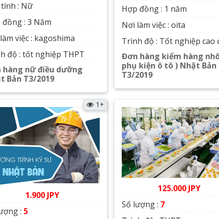
 tính : Nữ
Hợp đồng : 1 năm
 đồng : 3 Năm
Nơi làm việc : oita
làm việc : kagoshima
Trình độ : Tốt nghiệp cao
nh độ : tốt nghiệp THPT
Đơn hàng kiểm hàng nh
phụ kiện ô tô ) Nhật Bản
 hàng nữ điều dưỡng
T3/2019
t Bản T3/2019
Xem chi tiết
Xem chi tiết
1+
125.000 JPY
1.900 JPY
Số lượng :
7
lượng :
5