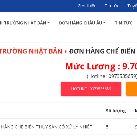
Giới thiệu
Tin tức
Tuy
HỊ TRƯỜNG NHẬT BẢN
ĐƠN HÀNG CHÂU ÂU
TIN TỨC
 TRƯỜNG NHẬT BẢN
ĐƠN HÀNG CHẾ BIẾN 
Mức Lương : 9.7
(Hotline : 0973535659
HOTLINE : 0973535659
í
Số lượng
HÀNG CHẾ BIẾN THỦY SẢN CÓ XỬ LÝ NHIỆT
5
9