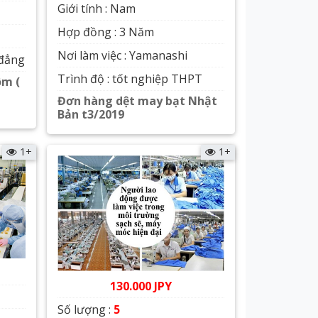
Giới tính : Nam
Hợp đồng : 3 Năm
Nơi làm việc : Yamanashi
 đẳng
Trình độ : tốt nghiệp THPT
ôm (
Đơn hàng dệt may bạt Nhật
Bản t3/2019
Xem chi tiết
1+
1+
130.000 JPY
Số lượng :
5