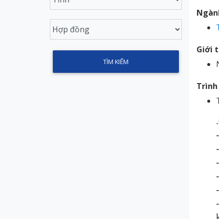
Ngàn
Giới 
Trình
.
-
-
-