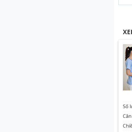
XE
Số 
Cân 
Chiề