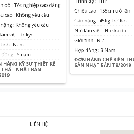
Trình độ : THPT
nh độ : Tốt nghiệp cao đẳng
Chiều cao : 155cm trở lên
ều cao : Không yêu cầu
Cân nặng : 45kg trở lên
 nặng : Không yêu cầu
Nơi làm việc : Hokkaido
làm việc : tokyo
Giới tính : Nữ
 tính : Nam
Hợp đồng : 3 Năm
 đồng : 5 năm
ĐƠN HÀNG CHẾ BIẾN TH
 HÀNG KỸ SƯ THIẾT KẾ
SẢN NHẬT BẢN T9/2019
 THẤT NHẬT BẢN
Xem chi tiết
2019
Xem chi tiết
LIÊN HỆ