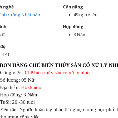
h nghề
Cân nặng
Thị trường Nhật bản
45kg trở lên
tính
Hợp đồng
Nữ
3 Năm
 độ
THPT
ĐƠN HÀNG CHẾ BIẾN THỦY SẢN CÓ XỬ LÝ NH
Công việc :
Chế biến thủy sản có xử lý nhiệt
-Số lượng: 05 Nữ
-Địa điểm:
Hokkaido
Hợp đồng:
3 Năm
-Tuổi: 20 -30 tuổi
Yêu cầu: Người thuận tay phải,tốt nghiệp trung học phổ t
khó trong công việc...