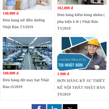
182.000 đ
140.000 đ
Đơn hàng kiểm hàng nhôm (
Đơn hàng nữ điều dưỡng
phụ kiện ô tô ) Nhật Bản
Nhật Bản T3/2019
T3/2019
100.000 đ
1.900 đ
Đơn hàng dệt may bạt Nhật
ĐƠN HÀNG KỸ SƯ THIẾT
Bản t3/2019
KẾ NỘI THẤT NHẬT BẢN
T9/2019