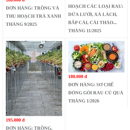
HOẠCH CÁC LOẠI RAU:
ĐƠN HÀNG: TRỒNG VÀ
DỨA LƯỚI, XÀ LÁCH,
THU HOẠCH TRÀ XANH
BẮP CẢI, CẢI THẢO...
THÁNG 9/2025
THÁNG 11/2025
180.000 đ
ĐƠN HÀNG: SƠ CHẾ
ĐÓNG GÓI RAU CỦ QUẢ
THÁNG 1/2026
195.000 đ
ĐƠN HÀNG: TRỒNG,