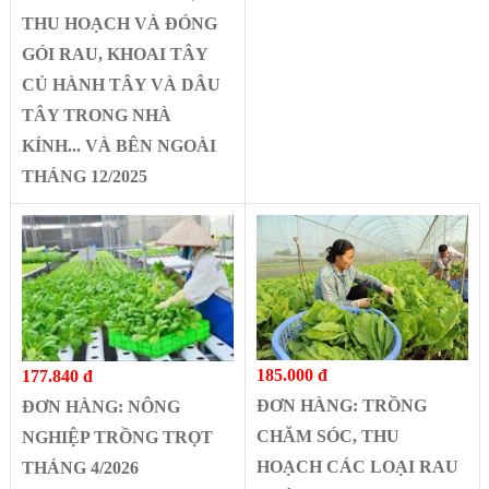
THU HOẠCH VÀ ĐÓNG
GÓI RAU, KHOAI TÂY
CỦ HÀNH TÂY VÀ DÂU
TÂY TRONG NHÀ
KÍNH... VÀ BÊN NGOÀI
THÁNG 12/2025
185.000 đ
177.840 đ
ĐƠN HÀNG: TRỒNG
ĐƠN HÀNG: NÔNG
CHĂM SÓC, THU
NGHIỆP TRỒNG TRỌT
HOẠCH CÁC LOẠI RAU
THÁNG 4/2026