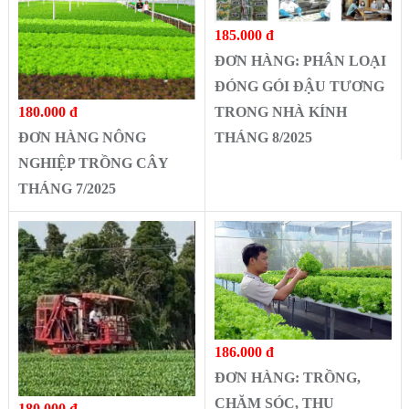
185.000 đ
ĐƠN HÀNG: PHÂN LOẠI
ĐÓNG GÓI ĐẬU TƯƠNG
180.000 đ
TRONG NHÀ KÍNH
ĐƠN HÀNG NÔNG
THÁNG 8/2025
NGHIỆP TRỒNG CÂY
THÁNG 7/2025
186.000 đ
ĐƠN HÀNG: TRỒNG,
CHĂM SÓC, THU
180.000 đ