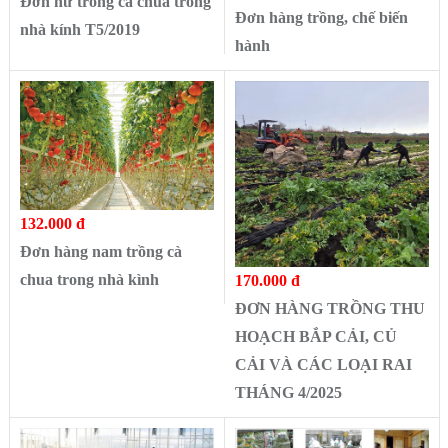
Đơn nữ trồng cà chua trong
Đơn hàng trồng, chế biến
nhà kính T5/2019
hành
132.000 đ
Đơn hàng nam trồng cà
chua trong nhà kình
170.000 đ
ĐƠN HÀNG TRỒNG THU
HOẠCH BẮP CẢI, CỦ
CẢI VÀ CÁC LOẠI RAI
THÁNG 4/2025