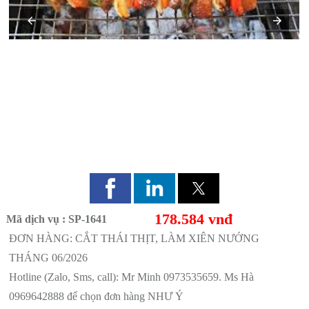
ĐƠN HÀNG: CẮT THÁI THỊT, LÀM XIÊN NƯỚNG
THÁNG 06/2026
178.584 vnđ
Mã dịch vụ : SP-1641
ĐƠN HÀNG: CẮT THÁI THỊT, LÀM XIÊN NƯỚNG
THÁNG 06/2026
Hotline (Zalo, Sms, call): Mr Minh 0973535659. Ms Hà
0969642888 để chọn đơn hàng NHƯ Ý