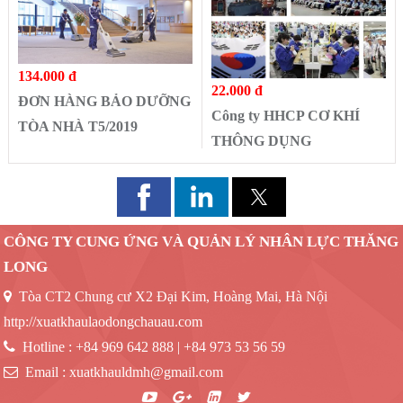
134.000 đ
22.000 đ
ĐƠN HÀNG BẢO DƯỠNG
Công ty HHCP CƠ KHÍ
TÒA NHÀ T5/2019
THÔNG DỤNG
CÔNG TY CUNG ỨNG VÀ QUẢN LÝ NHÂN LỰC THĂNG
LONG
Tòa CT2 Chung cư X2 Đại Kim, Hoàng Mai, Hà Nội
http://xuatkhaulaodongchauau.com
Hotline :
+84 969 642 888 | +84 973 53 56 59
Email :
xuatkhauldmh@gmail.com