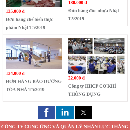
180.000 đ
Đơn hàng đúc nhựa Nhật
135.000 đ
T5/2019
Đơn hàng chế biến thực
phẩm Nhật T5/2019
134.000 đ
22.000 đ
ĐƠN HÀNG BẢO DƯỠNG
Công ty HHCP CƠ KHÍ
TÒA NHÀ T5/2019
THÔNG DỤNG
CÔNG TY CUNG ỨNG VÀ QUẢN LÝ NHÂN LỰC THĂNG