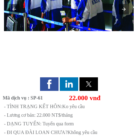
CÔNG TY HHCP HƯNG NGHĨA
22.000 vnđ
Mã dịch vụ : SP-61
- TÌNH TRẠNG KẾT HÔN:Ko yêu cầu
- Lương cơ bản: 22.000 NT$/tháng
- DẠNG TUYỂN: Tuyển qua form
- ĐI QUA ĐÀI LOAN CHƯA?Không yêu cầu