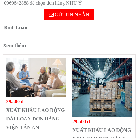
0969642888 để chọn đơn hàng NHƯ Ý
GỬI TIN NHẮN
Bình Luận
Xem thêm
29.500 đ
XUẤT KHẨU LAO ĐỘNG
ĐÀI LOAN ĐƠN HÀNG
29.500 đ
VIỆN TÂN AN
XUẤT KHẨU LAO ĐỘNG