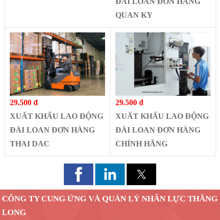
ĐÀI LOAN ĐƠN HÀNG
QUAN KY
29.500 đ
29.500 đ
XUẤT KHẨU LAO ĐỘNG
XUẤT KHẨU LAO ĐỘNG
ĐÀI LOAN ĐƠN HÀNG
ĐÀI LOAN ĐƠN HÀNG
CHÍNH HÃNG
THAI DAC
CÔNG TY CUNG ỨNG VÀ QUẢN LÝ NHÂN LỰC THĂNG
LONG