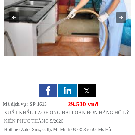
XUẤT KHẨU LAO ĐỘNG ĐÀI LOAN ĐƠN HÀNG HỘ LÝ
KIẾN PHỤC THÁNG 5/2026
29.500 vnđ
Mã dịch vụ : SP-1613
XUẤT KHẨU LAO ĐỘNG ĐÀI LOAN ĐƠN HÀNG HỘ LÝ
KIẾN PHỤC THÁNG 5/2026
Hotline (Zalo, Sms, call): Mr Minh 0973535659. Ms Hà