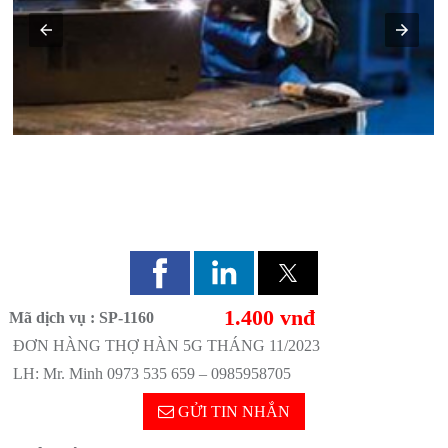
ĐƠN HÀNG THỢ HÀN 5G THÁNG 11/2023
1.400 vnđ
Mã dịch vụ : SP-1160
ĐƠN HÀNG THỢ HÀN 5G THÁNG 11/2023
LH: Mr. Minh 0973 535 659 – 0985958705
GỬI TIN NHẮN