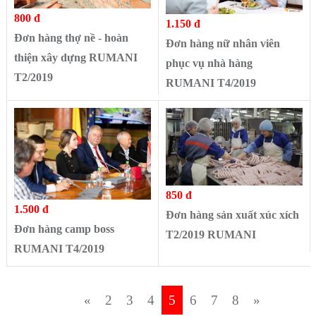
800 đ
1.150 đ
Đơn hàng thợ nề - hoàn
Đơn hàng nữ nhân viên
thiện xây dựng RUMANI
phục vụ nhà hàng
T2/2019
RUMANI T4/2019
850 đ
1.500 đ
Đơn hàng sản xuất xúc xích
Đơn hàng camp boss
T2/2019 RUMANI
RUMANI T4/2019
«
2
3
4
5
6
7
8
»