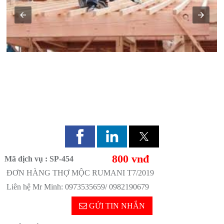
ĐƠN HÀNG THỢ MỘC RUMANI T7/2019
800 vnđ
Mã dịch vụ : SP-454
ĐƠN HÀNG THỢ MỘC RUMANI T7/2019
Liên hệ Mr Minh: 0973535659/ 0982190679
GỬI TIN NHẮN