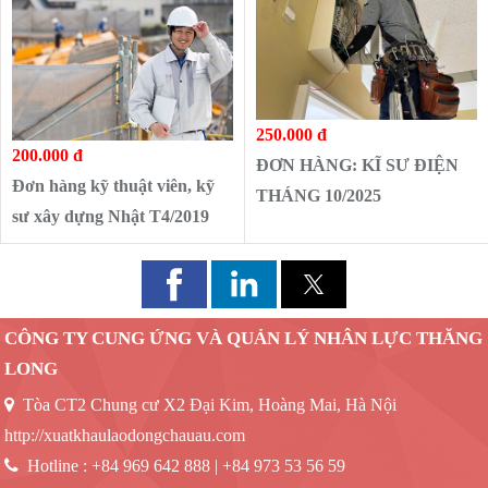
250.000 đ
200.000 đ
ĐƠN HÀNG: KĨ SƯ ĐIỆN
Đơn hàng kỹ thuật viên, kỹ
THÁNG 10/2025
sư xây dựng Nhật T4/2019
CÔNG TY CUNG ỨNG VÀ QUẢN LÝ NHÂN LỰC THĂNG
LONG
Tòa CT2 Chung cư X2 Đại Kim, Hoàng Mai, Hà Nội
http://xuatkhaulaodongchauau.com
Hotline :
+84 969 642 888 | +84 973 53 56 59